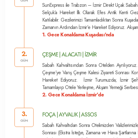
GÜN
SunExpress ile Trabzon – İzmir Direkt Uçak Sabah 
Selçuk’a Hareket İlk Olarak Efes Antik Kenti Gezi
Katılabilir. Gezilerimizi Tamamladıktan Sonra Kuşad
Zamanın Ardından İzmir’e Hareket Ediyoruz. Akşa
1. Gece Konaklama Kuşadası'nda
2.
ÇEŞME | ALACATI | İZMİR
GÜN
Sabah Kahvaltısından Sonra Otelden Ayrılıyoru
Çeşme’ye Varış Çeşme Kalesi Ziyareti Sonrası Ko
Hareket Ediyoruz. İzmir Turumuzda; İzmir Şeh
Tamamlayıp Otele Yerleşme, Akşam Yemeği Serbest
2. Gece Konaklama İzmir'de
3.
FOÇA | AYVALIK | ASSOS
GÜN
Sabah Kahvaltıdan Sonra Otelimizden Valizlerimizle
Sonrası (Ekstra İsteğe, Zamana ve Hava Şartlarına B