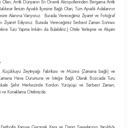
esi Olan, Antik Dünyanın En Önemli Akropollerinden Bergama Antik
kesir İlimizin Ayvalık İlçesine Bağlı Olan; Tüm Ayvalık Adalarının
Mesire Alanına Varıyoruz. Burada Vereceğimiz Ziyaret ve Fotoğraf
ı Ziyaret Ediyoruz. Burada Vereceğimiz Serbest Zaman Sonrası
Tekne Turu Yapma İmkânı da Bulabiliriz.) Otele Yerleşme ve Akşam
DA
. Küçükkuyu Zeytinyağı Fabrikası ve Müzesi (Zamana bağlı) ve
 Zamana Hava Durumuna ve İsteğe Bağlı Olarak Bozcada Turu
anakkale Şehir Merkezinde Kordon Yürüyüşü ve Serbest Zaman;
 ve Konaklama Otelimizde.
 Feribotla Karşıya Geçerek Kara ve Deniz Savaşlarının Yapıldığı