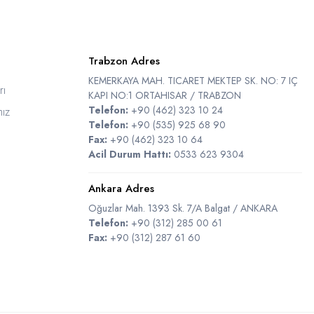
Trabzon Adres
KEMERKAYA MAH. TICARET MEKTEP SK. NO: 7 IÇ
rı
KAPI NO:1 ORTAHISAR / TRABZON
Telefon:
+90 (462) 323 10 24
ız
Telefon:
+90 (535) 925 68 90
Fax:
+90 (462) 323 10 64
Acil Durum Hattı:
0533 623 9304
Ankara Adres
Oğuzlar Mah. 1393 Sk. 7/A Balgat / ANKARA
Telefon:
+90 (312) 285 00 61
Fax:
+90 (312) 287 61 60