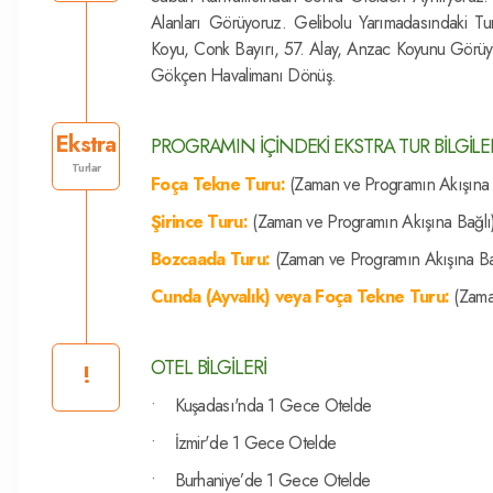
Alanları Görüyoruz. Gelibolu Yarımadasındaki T
Koyu, Conk Bayırı, 57. Alay, Anzac Koyunu Görüy
Gökçen Havalimanı Dönüş.
Ekstra
PROGRAMIN İÇİNDEKİ EKSTRA TUR BİLGİLE
Turlar
Foça Tekne Turu:
(Zaman ve Programın Akışına
Şirince Turu:
(Zaman ve Programın Akışına Bağlı
Bozcaada Turu:
(Zaman ve Programın Akışına B
Cunda (Ayvalık) veya Foça Tekne Turu:
(Zama
OTEL BİLGİLERİ
!
• Kuşadası'nda 1 Gece Otelde
• İzmir'de 1 Gece Otelde
• Burhaniye’de 1 Gece Otelde