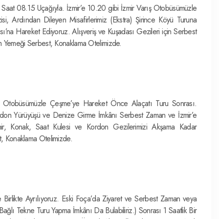
Saat 08.15 Uçağıyla. İzmir’e 10.20 gibi İzmir Varış Otobüsümüzle
si, Ardından Dileyen Misafirlerimiz (Ekstra) Şirince Köyü Turuna
ası’na Hareket Ediyoruz. Alışveriş ve Kuşadası Gezileri için Serbest
m Yemeği Serbest, Konaklama Otelimizde.
z. Otobüsümüzle Çeşme’ye Hareket Önce Alaçatı Turu Sonrası.
rdon Yürüyüşü ve Denize Girme İmkânı Serbest Zaman ve İzmir’e
ir, Konak, Saat Kulesi ve Kordon Gezilerimizi Akşama Kadar
, Konaklama Otelimizde.
 Birlikte Ayrılıyoruz. Eski Foça’da Ziyaret ve Serbest Zaman veya
ağlı Tekne Turu Yapma İmkânı Da Bulabiliriz.) Sonrası 1 Saatlik Bir