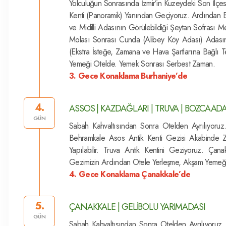
Yolculuğun Sonrasında İzmir’in Kuzeydeki Son İlç
Kenti (Panoramik) Yanından Geçiyoruz. Ardından Balı
ve Midilli Adasının Görülebildiği Şeytan Sofrası 
Molası Sonrası Cunda (Alibey Köy Adası) Adasın
(Ekstra İsteğe, Zamana ve Hava Şartlarına Bağlı 
Yemeği Otelde. Yemek Sonrası Serbest Zaman.
3. Gece Konaklama Burhaniye’de
4.
ASSOS | KAZDAĞLARI | TRUVA | BOZCAA
GÜN
Sabah Kahvaltısından Sonra Otelden Ayrılıyoruz
Behramkale Asos Antik Kenti Gezisi Akabinde
Yapılabilir. Truva Antik Kentini Geziyoruz. Ç
Gezimizin Ardından Otele Yerleşme, Akşam Yemeği
4. Gece Konaklama Çanakkale’de
5.
ÇANAKKALE | GELİBOLU YARIMADASI
GÜN
Sabah Kahvaltısından Sonra Otelden Ayrılıyoruz.