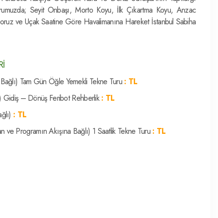
urumuzda; Seyit Onbaşı, Morto Koyu, İlk Çıkartma Koyu, Anzac
oruz ve Uçak Saatine Göre Havalimanına Hareket İstanbul Sabiha
Rİ
 Bağlı) Tam Gün Öğle Yemekli Tekne Turu
: TL
) Gidiş – Dönüş Feribot Rehberlik
: TL
ağlı)
: TL
n ve Programın Akışına Bağlı) 1 Saatlik Tekne Turu
: TL